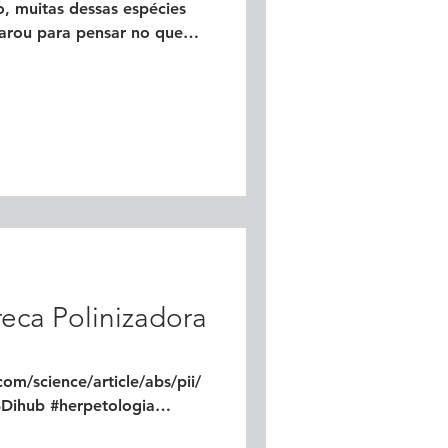
, muitas dessas espécies
parou para pensar no que
 Ambiente e para o futuro da
em Risco: Entenda o
ras estão ameaçadas por
ção dos habitats naturais,
errado, é a principal causa.
 urbanização e o
eca Polinizadora
om/science/article/abs/pii/
Dihub #herpetologia
ersidade