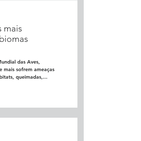
s mais
 biomas
ndial das Aves,
ue mais sofrem ameaças
itats, queimadas,...