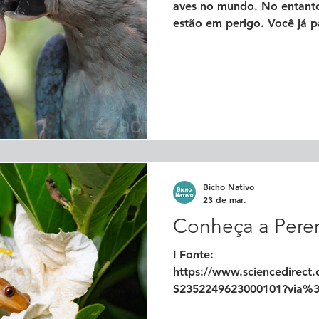
aves no mundo. No entanto
estão em perigo. Você já 
isso significa para o Meio
biodiversidade? Aves Brasileiras 
Problema As aves brasilei
diversos fatores. A destrui
como florestas e áreas de c
O avanço da agricultura, a
desmatamento aceler
Bicho Nativo
23 de mar.
Conheça a Perer
I Fonte:
https://www.sciencedirect.c
S2352249623000101?via%3
#curiosidadeanimal #biodiv