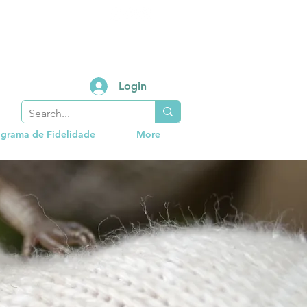
Login
grama de Fidelidade
More