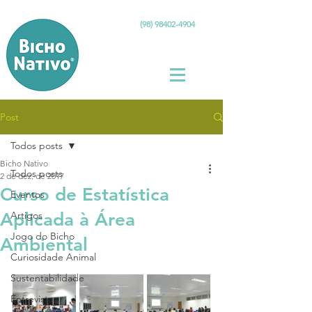
(98) 98402-4904
Post
Todos posts
Bicho Nativo
Todos posts
2 de dez. de 2017
Curso de Estatística
Eventos
Aplicada à Área
Artigos
Jogo do Bicho
Ambiental
Curiosidade Animal
Sustentabilidade
Entrevistas