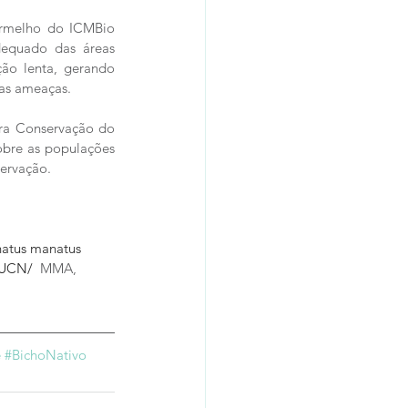
ermelho do ICMBio 
dequado das áreas 
ão lenta, gerando 
 as ameaças.
ra Conservação do 
obre as populações 
ervação. 
natus manatus 
IUCN/ 
 MMA, 
e
#BichoNativo