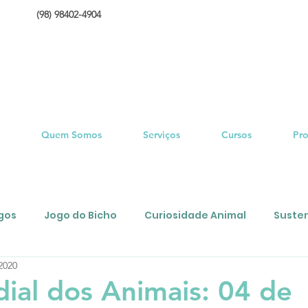
(98) 98402-4904
Quem Somos
Serviços
Cursos
Pro
igos
Jogo do Bicho
Curiosidade Animal
Susten
2020
esse?
ial dos Animais: 04 de