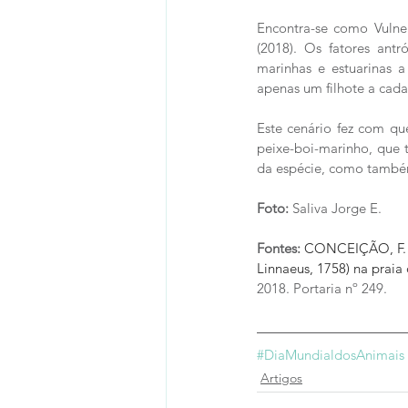
Encontra-se como Vulne
(2018). Os fatores ant
marinhas e estuarinas 
apenas um filhote a cada 
Este cenário fez com qu
peixe-boi-marinho, que t
da espécie, como também
Foto:
 Saliva Jorge E.
Fontes: 
CONCEIÇÃO, F. P.
Linnaeus, 1758) na praia
2018. Portaria nº 249.
#DiaMundialdosAnimais
Artigos