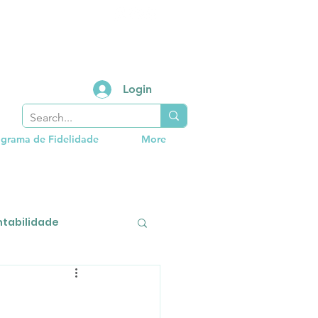
Login
grama de Fidelidade
More
tabilidade