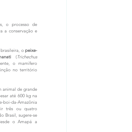
s, o processo de 
ra a conservação e 
rasileira, o 
peixe-
manati 
(
Trichechus 
mente, o mamífero 
ção no território 
m animal de grande 
esar até 600 kg na 
-boi-da-Amazônia 
ir três ou quatro 
o Brasil, sugere-se 
 desde o Amapá a 