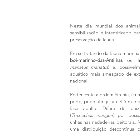
Neste dia mundial dos animai
sensibilização é intensificado pa
preservação da fauna. 
Em se tratando da fauna marinha b
boi-marinho-das-Antilhas
 ou 
manatus manatus
) é, possivel
aquático mais ameaçado de extin
nacional. 
Pertencente à ordem Sirenia, é u
porte, pode atingir até 4,5 m e p
fase adulta. Difere do peixe
(
Trichechus inunguis
) por possu
unhas nas nadadeiras peitorais. N
uma distribuição descontínua