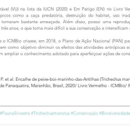
rável (VU) na lista da IUCN (2020) e Em Perigo (EN) no Livro V
rópicos como a caça predatória, destruição do habitat, uso ina
a tornaram bastante ameaçada. Além disso, possui uma reproduç
três anos, o que torna mais difícil a sua conservação e intensificam
e o ICMBio criasse, em 2018, o Plano de Ação Nacional (PAN) pa
em como objetivo diminuir os efeitos das atividades antrópicas s
 ampliar o conhecimento adotado para aperfeiçoar ações de cons
 et al. Encalhe de peixe-boi-marinho-das-Antilhas (Trichechus ma
 de Panaquatira, Maranhão, Brasil, 2020/ Livro Vermelho - ICMBio/ 
#FaunaSilvestre
#Trichechusmanatus
#Conservação
#Biodiversidad