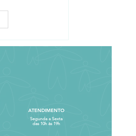
a Nacional Oficial das
cies da fauna
çadas de extinção
ATENDIMENTO
Segunda a Sexta
das 10h às 19h