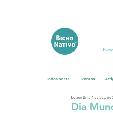
Home
Todos posts
Eventos
Art
Daiane Brito
4 de out. de 
Entrevistas
Que bicho é 
Dia Mund