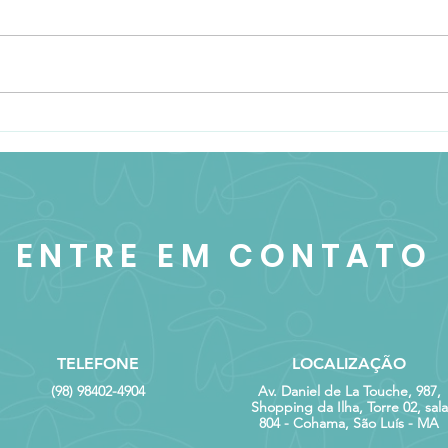
A importância dos
List
manguezais para a saúde do
espé
planeta
amea
ENTRE EM CONTATO
TELEFONE
LOCALIZAÇÃO
(98) 98402-4904
Av. Daniel de La Touche, 987,
Shopping da Ilha, Torre 02, sala
804 - Cohama, São Luís - MA