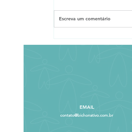
Escreva um comentário
O que é e qual a
importância da Política
Ambiental para uma
empresa?
EMAIL
contato@bichonativo.com.br