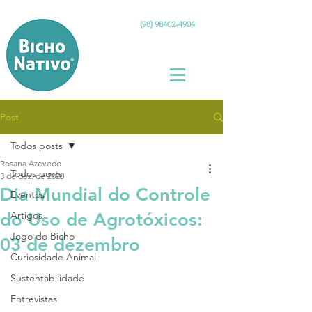
(98) 98402-4904
Post
Todos posts
Rosana Azevedo
Todos posts
3 de dez. de 2020
Dia Mundial do Controle
Eventos
do Uso de Agrotóxicos:
Artigos
Jogo do Bicho
03 de dezembro
Curiosidade Animal
Sustentabilidade
Entrevistas