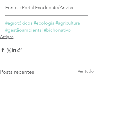
Fontes: Portal Ecodebate/Anvisa
#agrotóxicos
#ecologia
#agricultura
#gestãoambiental
#bichonativo
Artigos
Ver tudo
Posts recentes