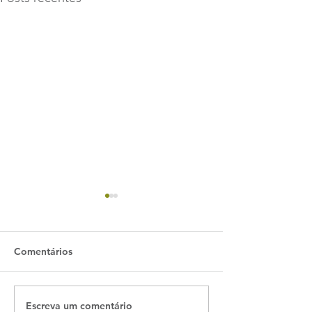
Comentários
Escreva um comentário
07 filmes e
Conheça sobre 