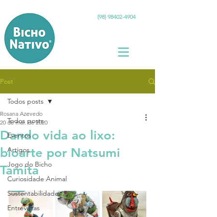
(98) 98402-4904
Post
Todos posts
Rosana Azevedo
Todos posts
20 de mai. de 2020
Dando vida ao lixo:
Eventos
bioarte por Natsumi
Artigos
Jogo do Bicho
Tamita
Curiosidade Animal
Sustentabilidade
Entrevistas