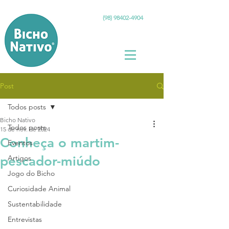
(98) 98402-4904
Post
Todos posts
Bicho Nativo
Todos posts
15 de nov. de 2024
Conheça o martim-
Eventos
pescador-miúdo
Artigos
Jogo do Bicho
Curiosidade Animal
Sustentabilidade
Entrevistas