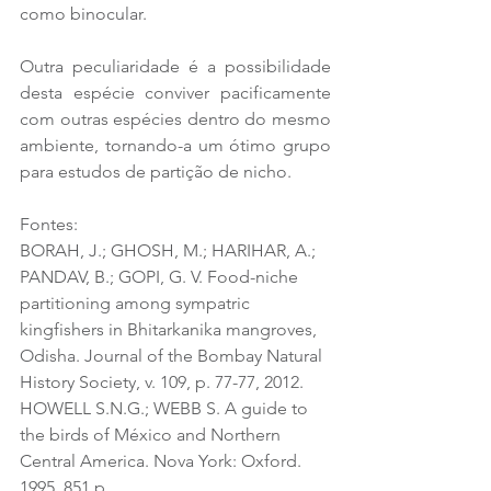
como binocular.
Outra peculiaridade é a possibilidade 
desta espécie conviver pacificamente 
com outras espécies dentro do mesmo 
ambiente, tornando-a um ótimo grupo 
para estudos de partição de nicho.
Fontes: 
BORAH, J.; GHOSH, M.; HARIHAR, A.; 
PANDAV, B.; GOPI, G. V. Food-niche 
partitioning among sympatric 
kingfishers in Bhitarkanika mangroves, 
Odisha. Journal of the Bombay Natural 
History Society, v. 109, p. 77-77, 2012.
HOWELL S.N.G.; WEBB S. A guide to 
the birds of México and Northern 
Central America. Nova York: Oxford. 
1995, 851 p.