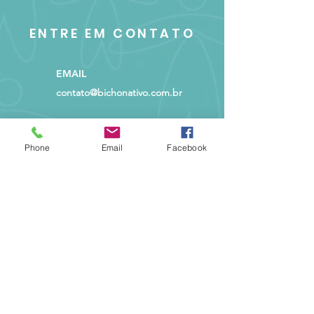
ENTRE EM CONTATO
EMAIL
contato@bichonativo.com.br
TELEFONE
Phone
Email
Facebook
(98) 98402-4904
LOCALIZAÇÃO
Av. Daniel de La Touche, 987,
Shopping da Ilha, Torre 02, sala
804 - Cohama, São Luís - MA
ATENDIMENTO
Segunda a Sexta
das 10h às 19h