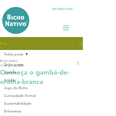
(98) 98402-4904
Post
Todos posts
Bicho Nativo
Todos posts
15 de jul. de 2025
Conheça o gambá-de-
Eventos
orelha-branca
Artigos
Jogo do Bicho
Curiosidade Animal
Sustentabilidade
Entrevistas