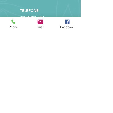
TELEFONE
(98) 98402-4904
Phone
Email
Facebook
LOCALIZAÇÃO
Av. Daniel de La Touche, 987,
Shopping da Ilha, Torre 02, sala
804 - Cohama, São Luís - MA
ATENDIMENTO
Segunda a Sexta
das 10h às 19h
POLÍTICAS DO SITE
CANCELAMENTO
Confira aqui nossa Política de
cancelamento de inscrições