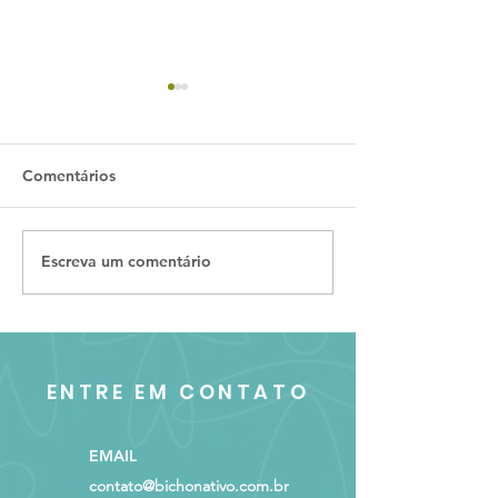
Comentários
Escreva um comentário
Conheça o martim-
Curiosidades so
pescador-miúdo
sapo-boi: Proce
cristiceps
ENTRE EM CONTATO
EMAIL
contato@bichonativo.com.br