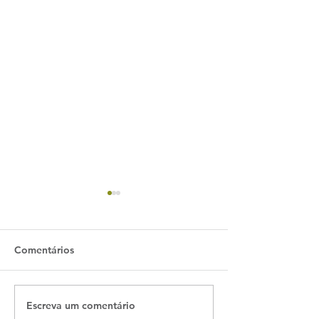
Comentários
Escreva um comentário
Conheça o gambá-de-
Conheça o mart