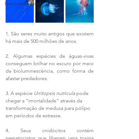
Que bicho é esse?
1. São seres muito antigos que existem 
há mais de 500 milhões de anos. 
2. Algumas espécies de águas-vivas 
conseguem brilhar no escuro por meio 
da bioluminescência, como forma de 
afastar predadores.
3. A espécie 
U
rritopsis nutricula
 pode 
chegar a "imortalidade" através da 
transformação de medusa para pólipo 
em períodos de estresse.
4. Seus cnidócitos contém 
nematocistos que liberam uma toxina 