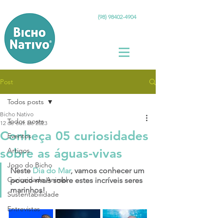
(98) 98402-4904
Post
Todos posts
Bicho Nativo
Todos posts
12 de out. de 2023
Conheça 05 curiosidades
Eventos
sobre as águas-vivas
Artigos
Jogo do Bicho
Neste 
Dia do Mar
, vamos conhecer um 
Curiosidade Animal
pouco mais sobre estes incríveis seres 
marinhos!
Sustentabilidade
Entrevistas