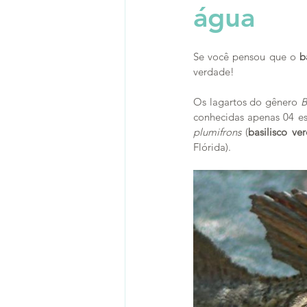
água
Se você pensou que o 
b
verdade!
Os lagartos do gênero 
B
conhecidas apenas 04 es
plumifrons
 (
basilisco ve
Flórida).