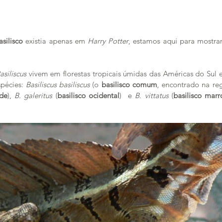
asilisco
 existia apenas em 
Harry Potter
, estamos aqui para mostrar 
asiliscus 
vivem em florestas tropicais úmidas das Américas do Sul e
pécies: 
Basiliscus basiliscus
 (o 
basilisco comum
, encontrado na re
rde
), 
B. galeritus 
(
basilisco ocidental
)  e
 B. vittatus
 (
basilisco mar