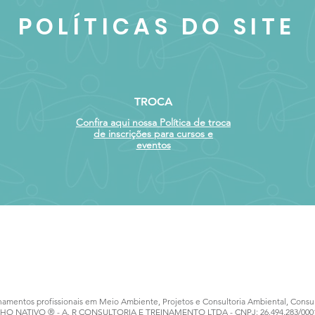
POLÍTICAS DO SITE
TROCA
Confira aqui nossa Política de troca
de inscrições para cursos e
eventos
namentos profissionais em Meio Ambiente, Projetos e Consultoria Ambiental, Consulto
HO NATIVO ® - A. R CONSULTORIA E TREINAMENTO LTDA - CNPJ: 26.494.283/000