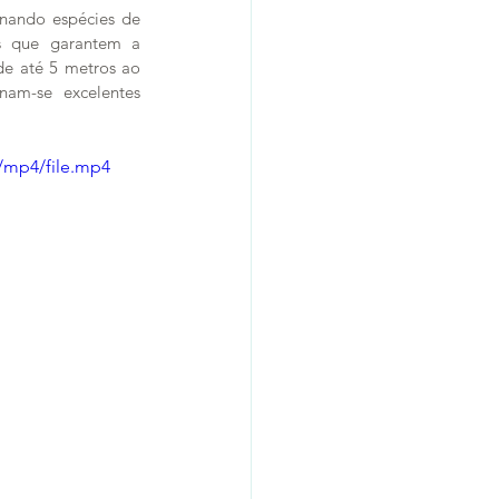
inando espécies de 
s que garantem a 
de até 5 metros ao 
am-se excelentes 
/mp4/file.mp4