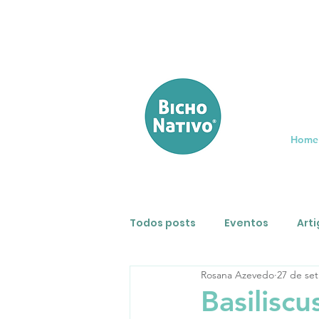
Home
Todos posts
Eventos
Art
Rosana Azevedo
27 de set
Entrevistas
Que bicho é 
Basilisc