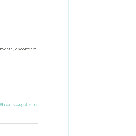
izmente, encontram-
#basiliscusgaleritus