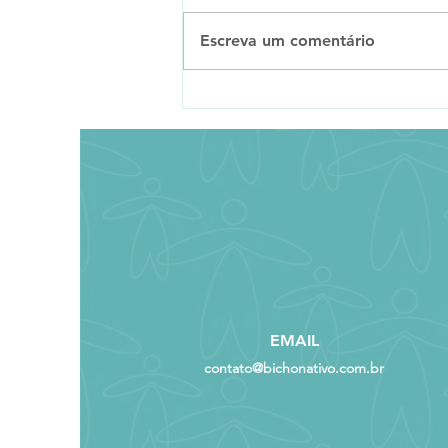
Escreva um comentário
Conheça a Perereca
Polinizadora
EMAIL
contato@bichonativo.com.br