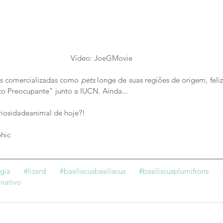
Vídeo: JoeGMovie
s comercializadas como 
pets 
longe de suas regiões de origem, fel
co Preocupante" junto a IUCN. Ainda...
riosidadeanimal
 de hoje?!
hic
gia
#lizard
#basiliscusbasiliscus
#basiliscusplumifrons
nativo