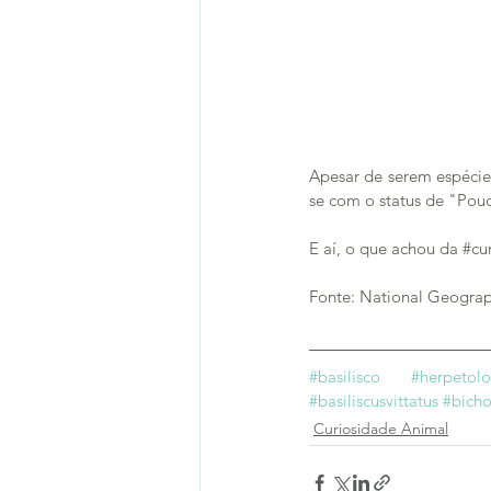
Apesar de serem espécie
se com o status de "Pou
E aí, o que achou da 
#cu
Fonte: National Geograp
#basilisco
#herpetolo
#basiliscusvittatus
#bicho
Curiosidade Animal