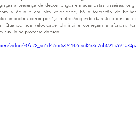
 graças à presença de dedos longos em suas patas traseiras, orig
 com a água e em alta velocidade, há a formação de bolha
siliscos podem correr por 1,5 metros/segundo durante o percurso 
. Quando sua velocidade diminui e começam a afundar, torn
 auxilia no processo da fuga. 
ic.com/video/90fa72_ac1d47ed5324442dacf2e3d7eb091c76/1080p