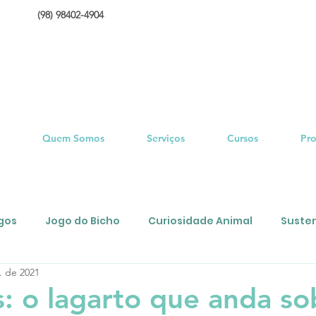
(98) 98402-4904
Quem Somos
Serviços
Cursos
Pro
igos
Jogo do Bicho
Curiosidade Animal
Susten
. de 2021
esse?
us: o lagarto que anda so