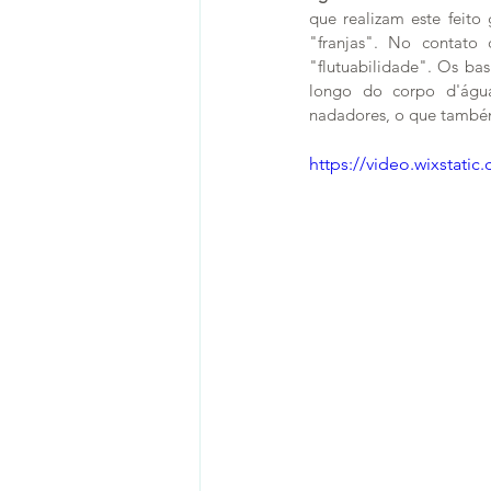
que realizam este feito
"franjas". No contato
"flutuabilidade". Os ba
longo do corpo d'água
nadadores, o que também
https://video.wixstat