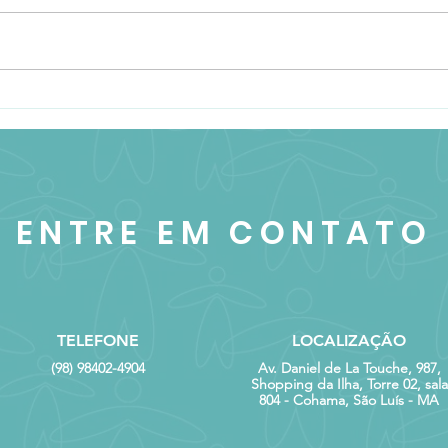
Conheça o gambá-de-
Conh
orelha-branca
pesc
ENTRE EM CONTATO
TELEFONE
LOCALIZAÇÃO
(98) 98402-4904
Av. Daniel de La Touche, 987,
Shopping da Ilha, Torre 02, sala
804 - Cohama, São Luís - MA