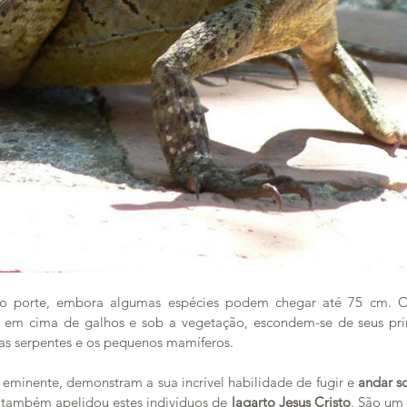
o porte, embora algumas espécies podem chegar até 75 cm. O
, em cima de galhos e sob a vegetação, escondem-se de seus prin
as serpentes e os pequenos mamíferos. 
minente, demonstram a sua incrível habilidade de fugir e 
andar so
ca também apelidou estes indivíduos de 
lagarto Jesus Cristo
. São um 