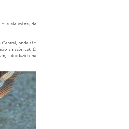
que ele existe, de 
 Central, onde são 
gião amazônica), 
B. 
rom, 
introduzida na 