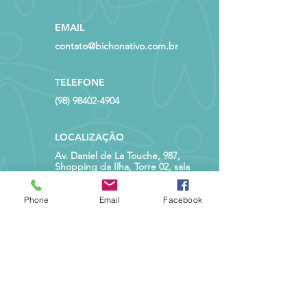
EMAIL
contato@bichonativo.com.br
TELEFONE
(98) 98402-4904
LOCALIZAÇÃO
Av. Daniel de La Touche, 987,
Shopping da Ilha, Torre 02, sala
804 - Cohama, São Luís - MA
Phone
Email
Facebook
ATENDIMENTO
Segunda a Sexta
das 10h às 19h
POLÍTICAS DO SITE