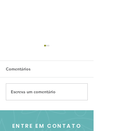
Comentários
Escreva um comentário
Legislação aplicada à
Avaliação de I
Gestão Ambiental - 2025
Ambientais - 2
ENTRE EM CONTATO