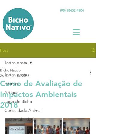
(98) 98402-4904
Post
Todos posts
Bicho Nativo
Todos posts
26 de mar. de 2018
Curso de Avaliação de
Eventos
Impactos Ambientais
Artigos
Jogo do Bicho
2018
Curiosidade Animal
Sustentabilidade
Entrevistas