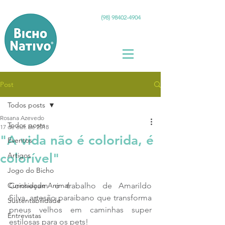
(98) 98402-4904
Post
Todos posts
Rosana Azevedo
Todos posts
17 de out. de 2018
"A vida não é colorida, é
Eventos
colorível"
Artigos
Jogo do Bicho
Curiosidade Animal
Conheçam o trabalho de Amarildo 
Silva, artesão paraibano que transforma 
Sustentabilidade
pneus velhos em caminhas super 
Entrevistas
estilosas para os pets! 