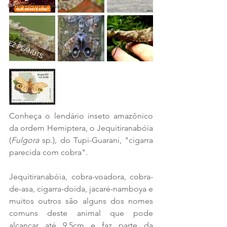
Que bicho é esse?
Conheça o lendário inseto amazônico 
da ordem Hemiptera, o Jequitiranabóia 
(
Fulgora
 sp.), do Tupi-Guarani, "cigarra 
parecida com cobra".
Jequitiranabóia, cobra-voadora, cobra-
de-asa, cigarra-doida, jacaré-namboya e 
muitos outros são alguns dos nomes 
comuns deste animal que pode 
alcançar até 9,5cm e faz parte da 