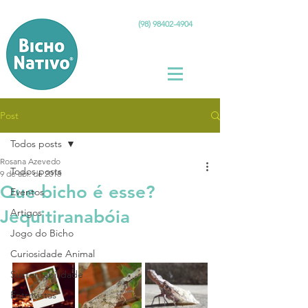
(98) 98402-4904
Post
Todos posts
Rosana Azevedo
Todos posts
9 de abr. de 2018
Que bicho é esse?
Eventos
Jequitiranabóia
Artigos
Jogo do Bicho
Curiosidade Animal
Sustentabilidade
Entrevistas