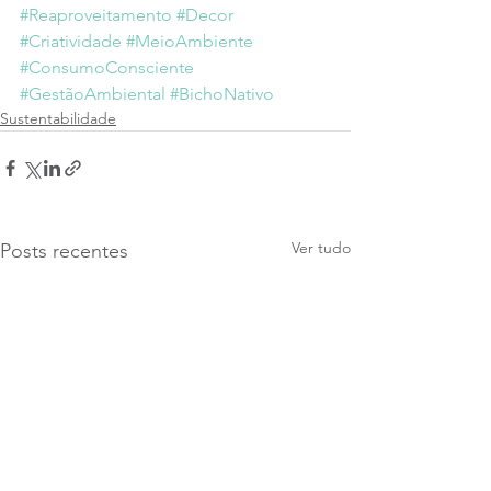
#Reaproveitamento
#Decor
#Criatividade
#MeioAmbiente
#ConsumoConsciente
#GestãoAmbiental
#BichoNativo
Sustentabilidade
Ver tudo
Posts recentes