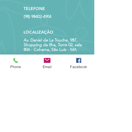
TELEFONE
(98) 98402-4904
LOCALIZAÇÃO
Av. Daniel de La Touche, 987,
Shopping da Ilha, Torre 02, sala
804 - Cohama, São Luís - MA
ATENDIMENTO
Phone
Email
Facebook
Segunda a Sexta
das 10h às 19h
POLÍTICAS DO SITE
CANCELAMENTO
Confira aqui nossa Política de
cancelamento de inscrições