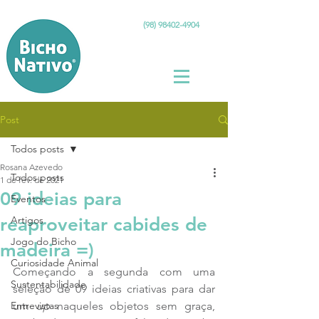
(98) 98402-4904
Post
Todos posts
Rosana Azevedo
Todos posts
1 de fev. de 2021
09 ideias para
Eventos
reaproveitar cabides de
Artigos
Jogo do Bicho
madeira =)
Curiosidade Animal
Começando a segunda com uma 
Sustentabilidade
seleção de 09 ideias criativas para dar 
Entrevistas
um 
up
 naqueles objetos sem graça, 