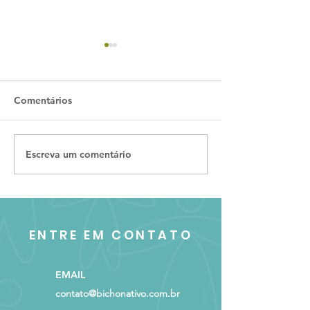
Comentários
Escreva um comentário
07 filmes e
Conheça sobre 
documentários sobre
estratégia naci
Meio Ambiente que você
Bioeconomia
precisa conhecer
ENTRE EM CONTATO
EMAIL
contato@bichonativo.com.br