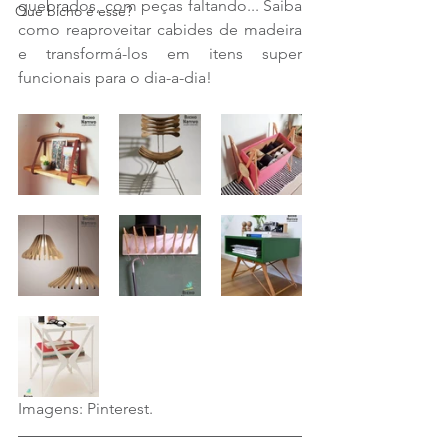
quebrados, com peças faltando... Saiba 
Que bicho é esse?
como reaproveitar cabides de madeira 
e transformá-los em itens super 
funcionais para o dia-a-dia! 
Imagens: Pinterest.