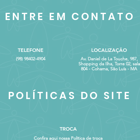
 de casos.
ENTRE EM CONTATO
ão
: Gestora Ambiental. Pós-graduada em Recursos Ambient
ntal. Pós-graduada em Sistema de Gestão Integrada (SGI).
 Maranhense de Administração Portuária / Porto do Itaqu
TELEFONE
LOCALIZAÇÃO
(98) 98402-4904
Av. Daniel de La Touche, 987,
Shopping da Ilha, Torre 02, sala
ciamento
804 - Cohama, São Luís - MA
rica
o para almoço
ica/ prática
POLÍTICAS DO SITE
break
ica/ prática
rica
TROCA
o para almoço
Confira aqui nossa Política de troca