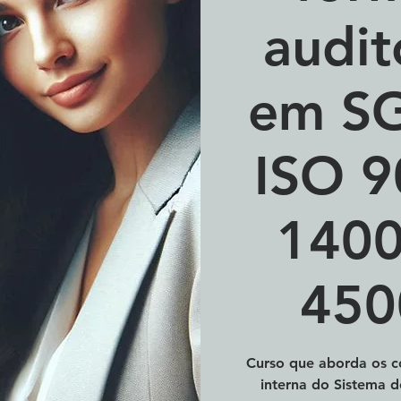
audit
em SG
ISO 9
1400
450
Curso que aborda os co
interna do Sistema d