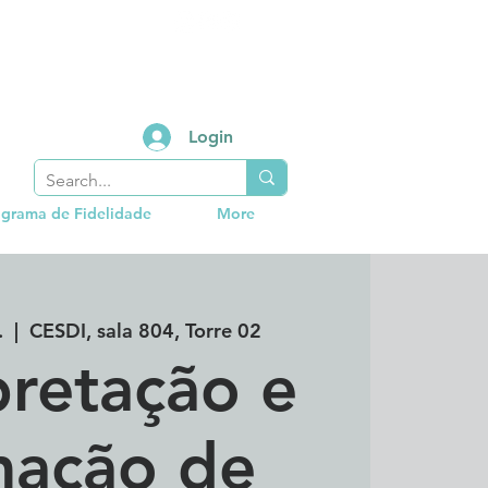
Login
grama de Fidelidade
More
.
  |  
CESDI, sala 804, Torre 02
retação e
ação de