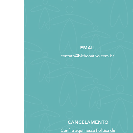
Exercícios e estudos
Ministrante:
Jessica da Silva Galv
Licenciamento Ambie
Ambiente da Empresa
EMAIL
Programação:
contato@bichonativo.com.br
21/09/2024 (Sábado)
08:00h - 08:30h - Creden
08:30h - 12:00h - Aula teó
12:00h - 14:00h - Interval
14:00h - 16:00h - Aula teór
16:00h - 16:30h - Coffee-
16:30h - 18:00h - Aula teór
22/09/2024 (Domingo)
CANCELAMENTO
08:00h - 12:00h - Aula teó
12:00h - 14:00h - Interval
Confira aqui nossa Política de