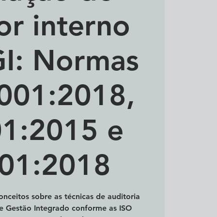
or interno
I: Normas
001:2018,
1:2015 e
01:2018
nceitos sobre as técnicas de auditoria
e Gestão Integrado conforme as ISO