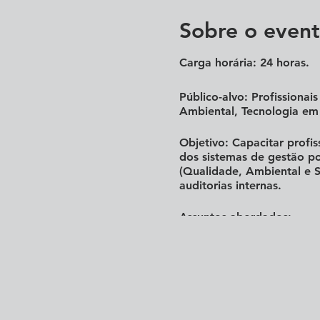
Sobre o even
Carga horária:
24 horas.
Público-alvo:
Profissionais
Ambiental, Tecnologia em
Objetivo:
Capacitar profis
dos sistemas de gestão p
(Qualidade, Ambiental e S
auditorias internas.
Assuntos abordados:
Módulo I - Interpretaça
45001:2018)
Evolução dos conce
Conceitos de qualid
Interpretação e inte
Contexto da organiza