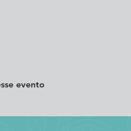
mpenho;
 Auditor interno das Normas do Sistema de Gestão Integrado
os e práticas em sistemas de gestão;
do SGI, estabelecimento de linhas de investigação e ameaç
ia de sistema de gestão conforme ISO 19011.
sse evento
itorias;
itorias;
toria;
o do Auditor;
e uma Auditoria.