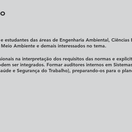
to
 e estudantes das áreas de Engenharia Ambiental, Ciências 
 Meio Ambiente e demais interessados no tema.
sionais na interpretação dos requisitos das normas e expli
odem ser integrados. Formar auditores internos em Sistemas
aúde e Segurança do Trabalho), preparando-os para o plan
̃o das Normas do Sistema de Gestão Integrado (ISO 9001:201
itos e práticas em Qualidade, Meio Ambiente e Segurança e
ade, meio ambiente e SST;
gração dos elementos;
ção;